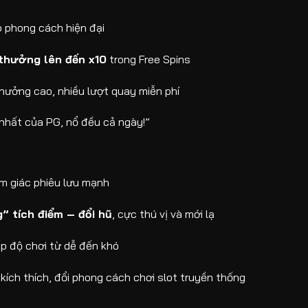
 phong cách hiện đại
thưởng lên đến x10
trong Free Spins
thưởng cao, nhiều lượt quay miễn phí
 nhất của PG, nổ đều cả ngày!”
m giác phiêu lưu mạnh
” tích điểm – đổi hũ
, cực thú vị và mới lạ
p độ chơi từ dễ đến khó
kích thích, đổi phong cách chơi slot truyền thống