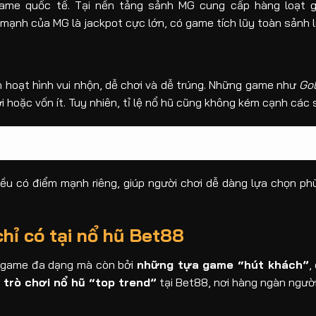
 game quốc tế. Tại nền tảng sảnh MG cung cấp hàng loạt 
 mạnh của MG là jackpot cực lớn, có game tích lũy toàn sảnh 
h hoạt hình vui nhộn, dễ chơi và dễ trúng. Những game như
Gol
 hoặc vốn ít. Tuy nhiên, tỉ lệ nổ hũ cũng không kém cạnh các 
u có điểm mạnh riêng, giúp người chơi dễ dàng lựa chọn phù
chỉ có tại nổ hũ Bet88
h game đa dạng mà còn bởi
những tựa game “hút khách”
,
c
trò chơi nổ hũ “top trend”
tại Bet88, nơi hàng ngàn ngườ