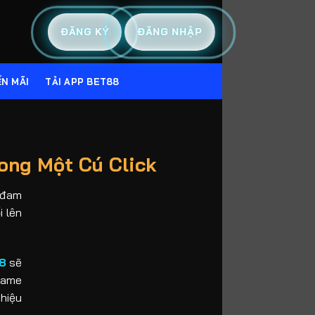
ĐĂNG KÝ
ĐĂNG NHẬP
N MÃI
TẢI APP BET88
ong Một Cú Click
i đam
i lên
8
sẽ
 game
hiệu