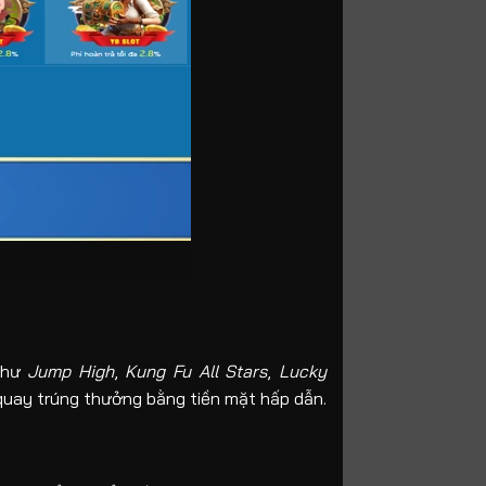
 như
Jump High
,
Kung Fu All Stars
,
Lucky
 quay trúng thưởng bằng tiền mặt hấp dẫn.