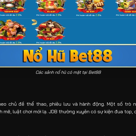
Các sảnh nổ hũ có mặt tại Bet88
eo chủ đề thể thao, phiêu lưu và hành động. Một số trò
 mẽ, luật chơi mới lạ. JDB thường xuyên có sự kiện đua top,