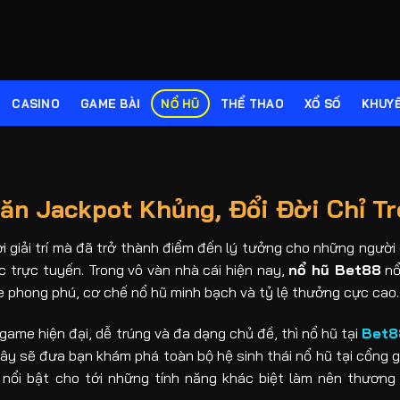
CASINO
GAME BÀI
NỔ HŨ
THỂ THAO
XỔ SỐ
KHUYẾ
ăn Jackpot Khủng, Đổi Đời Chỉ Tr
i giải trí mà đã trở thành điểm đến lý tưởng cho những ngườ
 trực tuyến. Trong vô vàn nhà cái hiện nay,
nổ hũ Bet88
nổ
phong phú, cơ chế nổ hũ minh bạch và tỷ lệ thưởng cực cao.
game hiện đại, dễ trúng và đa dạng chủ đề, thì nổ hũ tại
Bet8
i đây sẽ đưa bạn khám phá toàn bộ hệ sinh thái nổ hũ tại cổng
nổi bật cho tới những tính năng khác biệt làm nên thương 