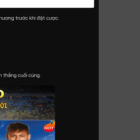
 thương trước khi đặt cược.
ến thắng cuối cùng.