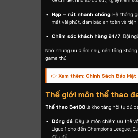
kê chi tiết như số cú sút, tỷ lệ kiểm 
Nạp – rút nhanh chóng
: Hệ thống g
mất vài phút, đảm bảo an toàn và tiện l
Chăm sóc khách hàng 24/7
: Đội n
Nhờ những ưu điểm này, nền tảng không ch
game thủ.
👉
Xem thêm:
Chính Sách Bảo Mật
Thế giới môn thể thao đ
Thể thao Bet88
là kho tàng hội tụ đủ c
Bóng đá
: Đây là môn chiếm ưu thế vớ
Ligue 1 cho đến Champions League, E
đầy đủ.