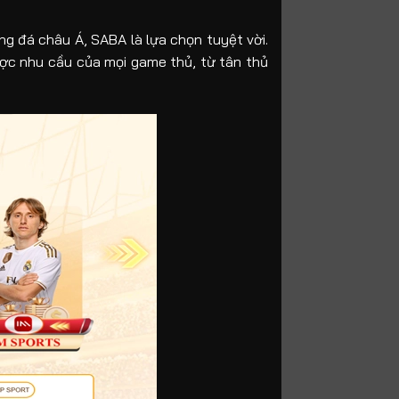
ng đá châu Á, SABA là lựa chọn tuyệt vời.
ược nhu cầu của mọi game thủ, từ tân thủ