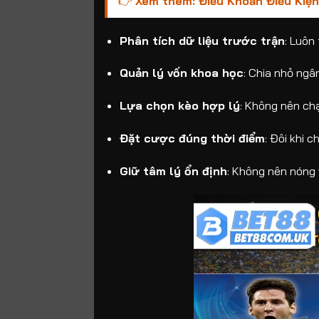
👉
Xem thêm:
Điều Khoản Điều Kiệ
Phân tích dữ liệu trước trận
: Luôn
Quản lý vốn khoa học
: Chia nhỏ ngâ
Lựa chọn kèo hợp lý
: Không nên ch
Đặt cược đúng thời điểm
: Đôi khi 
Giữ tâm lý ổn định
: Không nên nóng v