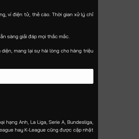
 ví điện tử, thẻ cào. Thời gian xử lý chỉ
sẵn sàng giải đáp mọi thắc mắc.
diện, mang lại sự hài lòng cho hàng triệu
i hạng Anh, La Liga, Serie A, Bundesliga,
-League hay K-League cũng được cập nhật