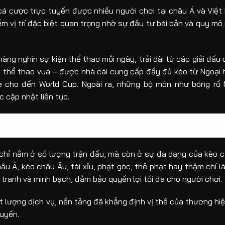
á cược trực tuyến được nhiều người chơi tại châu Á và Việ
m vị trí đặc biệt quan trọng nhờ sự đầu tư bài bản và quy mô
hàng nghìn sự kiện thể thao mỗi ngày, trải dài từ các giải đấu
n thể thao vua – được nhà cái cung cấp đầy đủ kèo từ Ngoại
ue cho đến World Cup. Ngoài ra, những bộ môn như bóng rổ 
 cập nhật liên tục.
hỉ nằm ở số lượng trận đấu, mà còn ở sự đa dạng của kèo c
âu Á, kèo châu Âu, tài xỉu, phạt góc, thẻ phạt hay thậm chí l
tranh và minh bạch, đảm bảo quyền lợi tối đa cho người chơi.
ất lượng dịch vụ, nền tảng đã khẳng định vị thế của thương hi
tuyến.