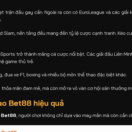
oạt trận đấu gay cấn. Ngoài ra còn có EuroLeague và các giải
.
nd Slam, nền tảng đều mang đến tỷ lệ cược cạnh tranh. Kèo c
 eSports trở thành mảng cá cược nổi bật. Các giải đấu Liên Mi
hệ game thủ trẻ.
g, đua xe F1, boxing và nhiều bộ môn thể thao đặc biệt khác.
i thỏa mãn đam mê, mà còn mở ra vô vàn cơ hội săn thưởng m
ao Bet88 hiệu quả
o Bet88
, người chơi không chỉ dựa vào may mắn mà còn cần ch