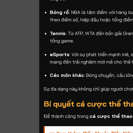
Bóng rổ
: NBA là tâm điểm với hàng l
theo điểm số, hiệp đấu hoặc tổng điểm
Tennis
: Từ ATP, WTA đến bốn giải Gra
tổng game.
eSports
: Với sự phát triển mạnh mẽ,
mang đến trải nghiệm mới mẻ cho thế 
Các môn khác
: Bóng chuyền, cầu lôn
Sự đa dạng này không chỉ giúp người chơ
Bí quyết cá cược thể th
Để thành công trong
cá cược thể tha