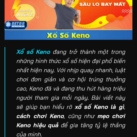
Xổ số Keno
đang trở thành một trong
những hình thức xổ số hiện đại phổ biến
nhất hiện nay. Với nhịp quay nhanh, luật
chơi đơn giản và cơ hội trúng thưởng
cao, Keno đã và đang thu hút hàng triệu
người tham gia mỗi ngày. Bài viết này
sẽ giúp bạn hiểu rõ
xổ số Keno là gì
,
cách chơi Keno
, cũng như
mẹo chơi
Keno hiệu quả
để gia tăng tỷ lệ thắng
của mình.