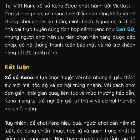
Tại Việt Nam, xổ số Keno được phát hành bởi Vietlott –
đơn vị hợp pháp, có mạng lưới điểm bán rộng khắp và hệ
thống chơi online an toàn, minh bạch. Ngoài ra, một số
nhà cái trực tuyến cũng tích hợp sảnh Keno như
Bet 88
,
nhưng người chơi nên ưu tiên chọn nền tảng được cấp
phép, có hệ thống thanh toán bảo mật và hỗ trợ khách
hàng tốt để tránh rủi ro.
Kết luận
Xổ số Keno
là lựa chọn tuyệt vời cho những ai yêu thích
sự mới mẻ, tốc độ và cơ hội trúng nhanh. Với cách chơi
đơn giản, thời gian quay liên tục và mức thưởng hấp dẫn,
Keno mang lại trải nghiệm giải trí thú vị và cơ hội thử vận
may mỗi ngày.
Tuy nhiên, để chơi Keno hiệu quả, người chơi cần nắm rõ
luật, áp dụng chiến thuật hợp lý và quan trọng nhất là
kiểm soát ngân sách. Hãy tham gia một cách tỉnh táo để