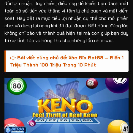
đôi lợi nhuận. Tuy nhiên, điều này dễ khiến bạn đánh mất
toàn bộ số tiền vừa thắng vì tâm lý chủ quan và mất kiểm
soát. Hãy đặt ra mục tiêu lợi nhuận cụ thể cho mỗi phiên
chơi và dừng lại ngay khi đã đạt được. Biết dừng đúng lúc
không chỉ bảo vệ thành quả hiện tại mà còn giúp bạn duy
trì sự tỉnh táo và hứng thú cho những lần chơi sau.
👉
Bài viết cùng chủ đề:
Xóc Đĩa Bet88 – Biến 1
Triệu Thành 100 Triệu Trong 10 Phút