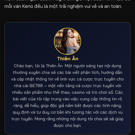
mỗi ván Keno đều là một trải nghiệm vui vẻ và an toàn.
Thiên Ân
Chào bạn, tôi là Thiên Ân. Một người sáng tạo nội dung
thường xuyên chia sẻ các bài viết phân tích, hướng dẫn
và cập nhật thông tin về linh vực cá cược trực tuyến cho
nhà cái BET88 — một nền tảng cá cược trực tuyến với
nhiều sản phẩm như thể thao, casino và trò chơi số. Các
bài viết của tôi tập trung vào việc cung cấp thông tin rõ
ràng, dễ hiểu, giúp độc giả nắm bắt được các tính năng,
quy định và tư duy cơ bản khi tương tác với các dịch vụ
trực tuyến. Mong rằng những nội dung tôi chia sẻ sẽ giúp
được cho bạn.