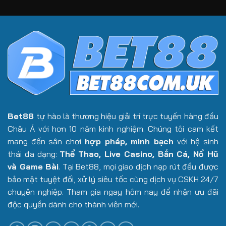
Trí
Game
Tỷ Lệ Thắng
&
Bắn
Săn
Cá
Thưởng
Cá Độ Bóng Đá & 5 Bí Quyết Độ Banh Hiệu Quả Nhất
Đổi
➤
Đỉnh
Thưởng
2026
Cao
Đầy
Hấp
Dẫn
Bet88
tự hào là thương hiệu giải trí trực tuyến hàng đầu
Châu Á với hơn 10 năm kinh nghiệm. Chúng tôi cam kết
mang đến sân chơi
hợp pháp, minh bạch
với hệ sinh
thái đa dạng:
Thể Thao, Live Casino, Bắn Cá, Nổ Hũ
và Game Bài
. Tại Bet88, mọi giao dịch nạp rút đều được
bảo mật tuyệt đối, xử lý siêu tốc cùng dịch vụ CSKH 24/7
chuyên nghiệp. Tham gia ngay hôm nay để nhận ưu đãi
độc quyền dành cho thành viên mới.